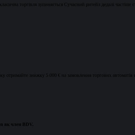
класична торгівля зупиняється Сучасний ритейл дедалі частіше с
ку отримайте знижку 5 000 € на замовлення торгових автоматів ві
n як член BDV.