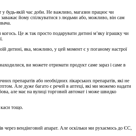
т у будь-якій час доби. Не важливо, магазин працює чи
а заважає йому спілкуватися з людьми або, можливо, він сам
ивача.
 когось. Це ж так просто подарувати дитині м’яку іграшку чи
ї.
їй дитині, яка, можливо, у цей момент є у поганому настрої
знаходилися, ви можете отримати продукт саме зараз і саме в
чних препаратів або необхідних лікарських препаратів, які не
ептом. Але дуже багато є речей в аптеці, які ми можемо надати
бова, але має на вулиці торговий автомат і може швидко
 каси тощо.
в через вендінговий апарат. Але оскільки ми рухаємось до ЄС,