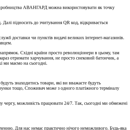
и виробництва АВАНГАРД можна використовувати як точку
 Далі підносить до зчитування QR код, відкривається
 служб доставки чи пунктів видачі великих інтернет-магазинів.
авцем.
апрямок. Східні країни просто революціонери в цьому, там
 зараз отримати харчування, не просто снековий батончик, а
і ми маємо на сьогодні.
удуть знаходитись товари, які ви вважаєте будуть
дарунки тощо, Споживач може з одного платіжного терміналу
шу чергу, можливість працювати 24/7. Так, сьогодні ми обмежені
вленню. Для нас немає практично нічого неможливого. Будь-яка