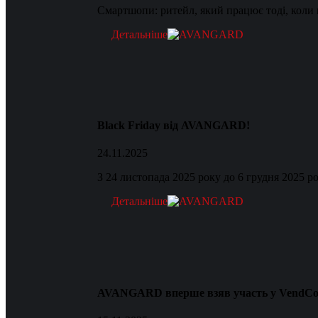
Смартшопи: ритейл, який працює тоді, коли 
Детальніше
Black Friday від AVANGARD!
24.11.2025
З 24 листопада 2025 року до 6 грудня 2025 ро
Детальніше
AVANGARD вперше взяв участь у VendCo