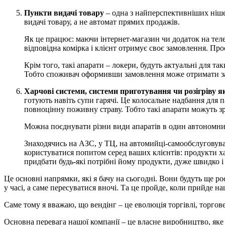
Пункти видачі товару
– одна з найперспективніших ніше
видачі товару, а не автомат прямих продажів.
Як це працює: маючи інтернет-магазин чи додаток на тел
відповідна комірка і клієнт отримує своє замовлення. Прос
Крім того, такі апарати – локери, будуть актуальні для т
Тобто споживач оформивши замовлення може отримати замо
Харчові системи, системи приготування чи розігріву яки
готують навіть супи гарячі. Це колосальне надбання для п
повноцінну поживну страву. Тобто такі апарати можуть зр
Можна поєднувати різни види апаратів в один автономни
Знаходячись на АЗС, у ТЦ, на автомийці-самообслуговува
користуватися попитом серед ваших клієнтів: продукти х
придбати будь-які потрібні йому продукти, дуже швидко і
Це основні напрямки, які я бачу на сьогодні. Вони будуть ще р
у часі, а саме пересуватися вночі. Та це пройде, коли прийде на
Саме тому я вважаю, що вендінг – це еволюція торгівлі, торгове
Основна перевага нашої компанії – це власне виробництво, яке