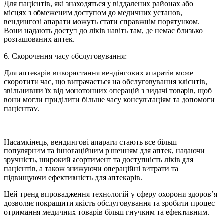
Для пацієнтів, які знаходяться у віддалених районах або
місцях з обмеженим доступом до медичних установ,
вендингові апарати можуть стати справжнім порятунком.
Вони надають доступ до ліків навіть там, де немає близько
розташованих аптек.
6. Скорочення часу обслуговування:
Для аптекарів використання вендінгових апаратів може
скоротити час, що витрачається на обслуговування клієнтів,
звільнивши їх від монотонних операцій з видачі товарів, щоб
вони могли приділити більше часу консультаціям та допомоги
пацієнтам.
Насамкінець, вендингові апарати стають все більш
популярним та інноваційним рішенням для аптек, надаючи
зручність, широкий асортимент та доступність ліків для
пацієнтів, а також знижуючи операційні витрати та
підвищуючи ефективність для аптекарів.
Цей тренд впровадження технологій у сферу охорони здоров’я
дозволяє покращити якість обслуговування та зробити процес
отримання медичних товарів більш гнучким та ефективним.