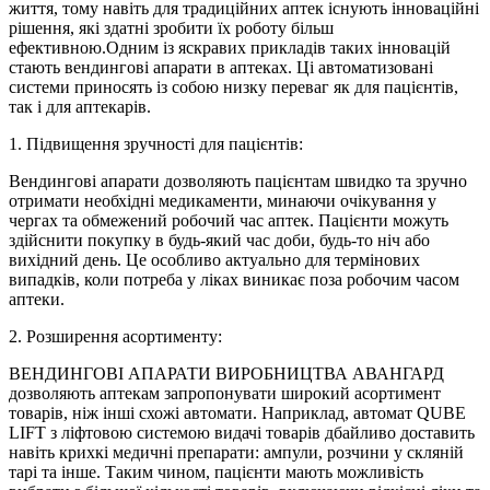
життя, тому навіть для традиційних аптек існують інноваційні
рішення, які здатні зробити їх роботу більш
ефективною.Одним із яскравих прикладів таких інновацій
стають вендингові апарати в аптеках. Ці автоматизовані
системи приносять із собою низку переваг як для пацієнтів,
так і для аптекарів.
1. Підвищення зручності для пацієнтів:
Вендингові апарати дозволяють пацієнтам швидко та зручно
отримати необхідні медикаменти, минаючи очікування у
чергах та обмежений робочий час аптек. Пацієнти можуть
здійснити покупку в будь-який час доби, будь-то ніч або
вихідний день. Це особливо актуально для термінових
випадків, коли потреба у ліках виникає поза робочим часом
аптеки.
2. Розширення асортименту:
ВЕНДИНГОВІ АПАРАТИ ВИРОБНИЦТВА АВАНГАРД
дозволяють аптекам запропонувати широкий асортимент
товарів, ніж інші схожі автомати. Наприклад, автомат QUBE
LIFT з ліфтовою системою видачі товарів дбайливо доставить
навіть крихкі медичні препарати: ампули, розчини у скляній
тарі та інше. Таким чином, пацієнти мають можливість