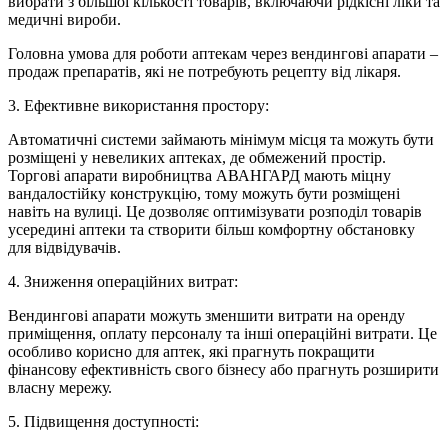
вибрати з більшої кількості товарів, включаючи рідкісні ліки та
медичні вироби.
Головна умова для роботи аптекам через вендингові апарати –
продаж препаратів, які не потребують рецепту від лікаря.
3. Ефективне використання простору:
Автоматичні системи займають мінімум місця та можуть бути
розміщені у невеликих аптеках, де обмежений простір.
Торгові апарати виробництва АВАНГАРД мають міцну
вандалостійку конструкцію, тому можуть бути розміщені
навіть на вулиці. Це дозволяє оптимізувати розподіл товарів
усередині аптеки та створити більш комфортну обстановку
для відвідувачів.
4. Зниження операційних витрат:
Вендингові апарати можуть зменшити витрати на оренду
приміщення, оплату персоналу та інші операційні витрати. Це
особливо корисно для аптек, які прагнуть покращити
фінансову ефективність свого бізнесу або прагнуть розширити
власну мережу.
5. Підвищення доступності: