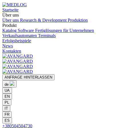
Startseite
Über uns
Über uns
Research & Development
Produktion
Produkt
Katalog
Software
Fertiglösungen für Unternehmen
Verkaufsautomaten
Terminals
Erfolgsbeispiele
News
Kontakten
ANFRAGE HINTERLASSEN
de
UA
EN
PL
IT
FR
ES
+380504504730