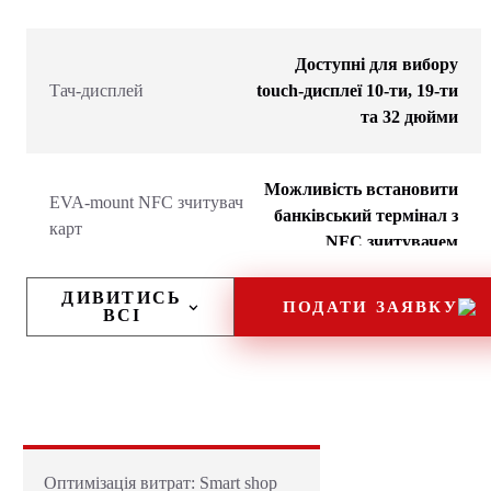
Доступні для вибору
Тач-дисплей
touch-дисплеї 10-ти, 19-ти
та 32 дюйми
Можливість встановити
EVA-mount NFC зчитувач
банківський термінал з
карт
NFC зчитувачем
ДИВИТИСЬ
ПОДАТИ ЗАЯВКУ
WiFi Router/4G kit,
ВСІ
купюроприймач,
монетоприймач, принтер/
Опціі
або фіскальний
реєстратор, MDB модуль,
система охолодження
Оптимізація витрат: Smart shop