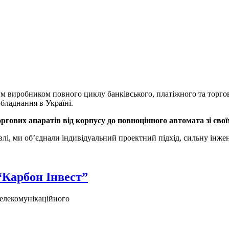
робником повного циклу банківського, платіжного та торгового
бладнання в Україні.
гових апаратів від корпусу до повноцінного автомата зі сво
івлі, ми об’єднали індивідуальний проектний підхід, сильну інж
“Карбон Інвест”
 телекомунікаційного