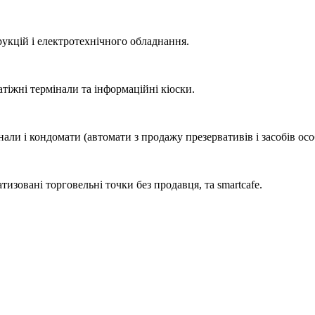
кцій і електротехнічного обладнання.
тіжні термінали та інформаційні кіоски.
али і кондомати (автомати з продажу презервативів і засобів особ
атизовані торговельні точки без продавця, та smartcafe.