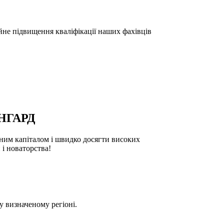
йне підвищення кваліфікації наших фахівців
НГАРД
ьним капіталом і швидко досягти високих
 і новаторства!
 визначеному регіоні.