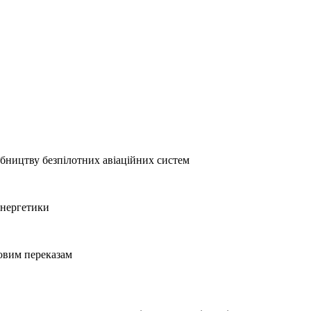
бництву безпілотних авіаційних систем
 енергетики
овим переказам