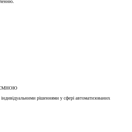
вленню.
ИЄМНОЮ
 індивідуальними рішеннями у сфері автоматизованих