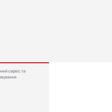
Видача готівки
НАПРУГА
ПРИНТЕР
ний сервіс та
овування