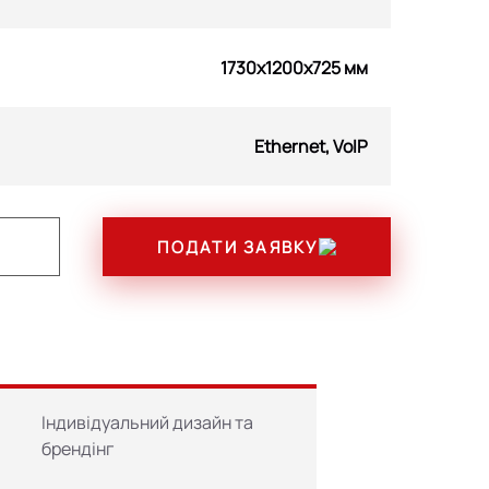
1730x1200x725 мм
Ethernet, VoIP
Замкова касета x 2000 банкнот,
ПОДАТИ ЗАЯВКУ
програмне забезпечення для
роботи з різними валютами,
приймається стопка x 50 банкнот
625 кг
Індивідуальний дизайн та
брендінг
5 номінацій, 5 касет x 2500 банкнот,