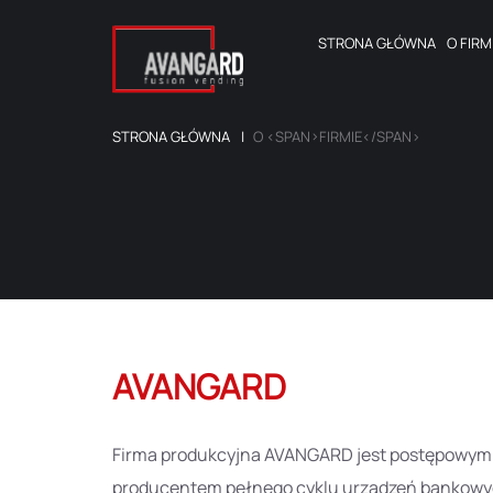
STRONA GŁÓWNA
O
FIRM
STRONA GŁÓWNA
O <SPAN>FIRMIE</SPAN>
AVANGARD
Firma produkcyjna AVANGARD jest postępowym
producentem pełnego cyklu urządzeń bankowy