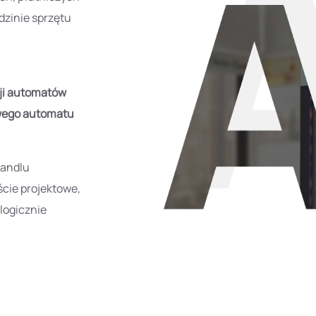
dzinie sprzętu
ji automatów
wego automatu
handlu
ście projektowe,
logicznie