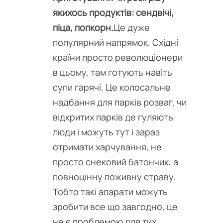
якихось продуктів: сендвічі,
піца, попкорн.
Це дуже
популярний напрямок. Східні
країни просто революціонери
в цьому, там готують навіть
супи гарячі. Це колосальне
надбання для парків розваг, чи
відкритих парків де гуляють
люди і можуть тут і зараз
отримати харчування, не
просто снековий батончик, а
повноцінну поживну страву.
Тобто такі апарати можуть
зробити все що завгодно, це
не є проблемою для тих