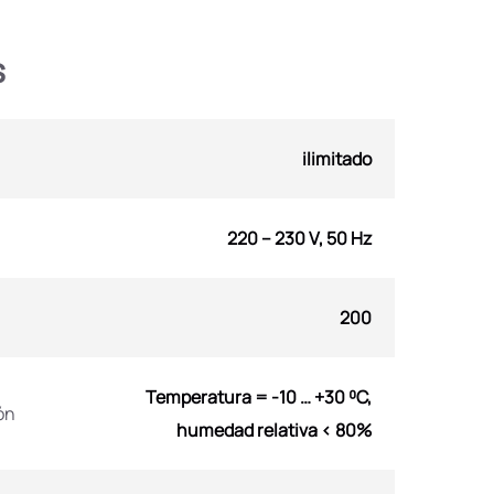
s
ilimitado
220 – 230 V, 50 Hz
200
Temperatura = -10 … +30 ⁰С,
ón
humedad relativa < 80%