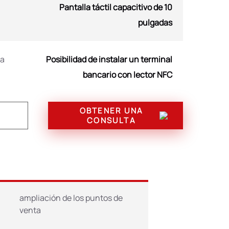
Pantalla táctil capacitivo de 10
pulgadas
ra
Posibilidad de instalar un terminal
bancario con lector NFC
OBTENER UNA
Router WiFi/4G kit, aceptador de
CONSULTA
billetes, aceptador de monedas,
impresora/registrador fiscal, módulo
de MDB, sistema de refrigeración
 altura de 2060 mm
ampliación de los puntos de
venta