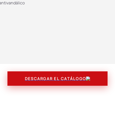
** Con módulo de selecci
antivandálico
*** El fabricante se rese
construcción, el
características
DESCARGAR EL CATÁLOGO