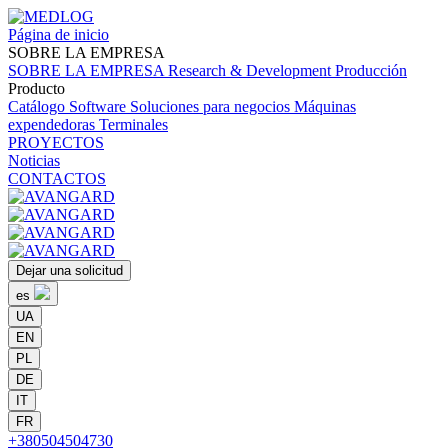
Página de inicio
SOBRE
LA EMPRESA
SOBRE
LA EMPRESA
Research & Development
Producción
Producto
Catálogo
Software
Soluciones para negocios
Máquinas
expendedoras
Terminales
PROYECTOS
Noticias
CONTACTOS
Dejar una solicitud
es
UA
EN
PL
DE
IT
FR
+380504504730