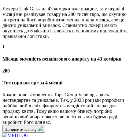
Локери Link Glass на 43 комірки вже працює, та у перші 4
місяці він реалізував товару на 280 тисяч євро, що окупило
витрати на його виробництво менше ніж за місяць, але це
дійсно унікальний випадок. Стандартно локери мають
окупність до 6 місяців і залежать в основному від локації та
правильної логістики.
1
Місяць окупність вендінгового апарату на 43 комірки
280
Тис євро виторг за 4 місяці
Кожне нове замовлення Tops Group Vending - щось
нестандартне та унікальне
. Так, у 2023 році ми розробили
найбільший в світі флоромат - вендінговий апарат для
продажу квітів. Тому якщо вашому бізнесу потрібно
вендінговий апарат, якого ще не існує - ми будемо раді
виробити його для вас.
Залишити заявку