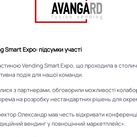
 Smart Expo: підсумки участі
частиною Vending Smart Expo, що проходила в столи
тивна подія для нашої команди.
ілися з партнерами, обговорили можливості колабор
окрема на розробку нестандартних рішень для окрем
ектор Олександр мав честь відкривати конференці
иційний вендинг у повноцінний маркетплейс».