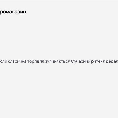
кромагазин
коли класична торгівля зупиняється Сучасний ритейл деда