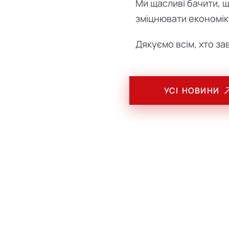
Ми щасливі бачити, щ
зміцнювати економік
Дякуємо всім, хто за
УСІ НОВИНИ