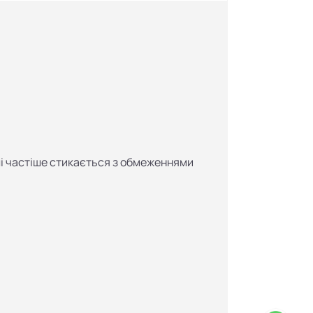
Black 
24.11.2
лі частіше стикається з обмеженнями
З 24 ли
Деталь