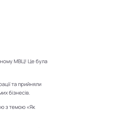
чному МВЦ! Це була
ації та прийняли
их бізнесів.
ю з темою «Як